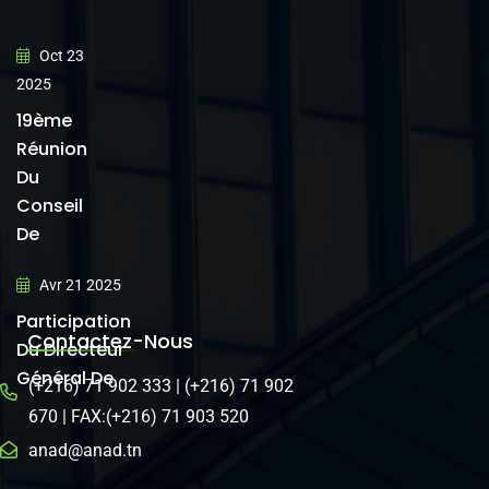
Oct 23
2025
19ème
Réunion
Du
Conseil
De
Avr 21 2025
Participation
Contactez-Nous
Du Directeur
Général De
(+216) 71 902 333 | (+216) 71 902
670 | FAX:(+216) 71 903 520
anad@anad.tn