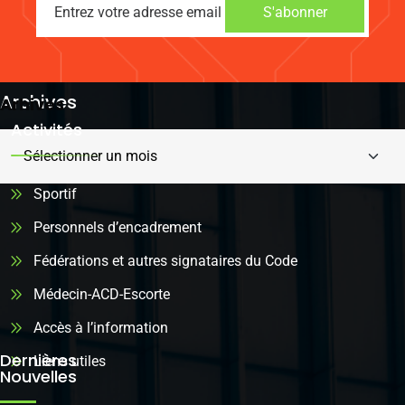
S'abonner
Archives
Arhives
Activités
Sportif
Personnels d’encadrement
Fédérations et autres signataires du Code
Médecin-ACD-Escorte
Accès à l’information
Dernières
Liens utiles
Nouvelles