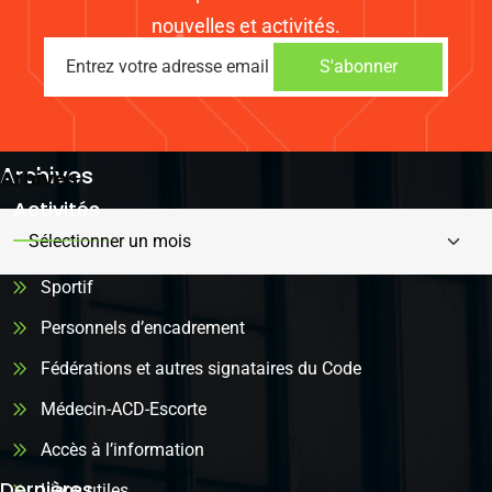
nouvelles et activités.
S'abonner
Archives
Arhives
Activités
Sportif
Personnels d’encadrement
Fédérations et autres signataires du Code
Médecin-ACD-Escorte
Accès à l’information
Dernières
Liens utiles