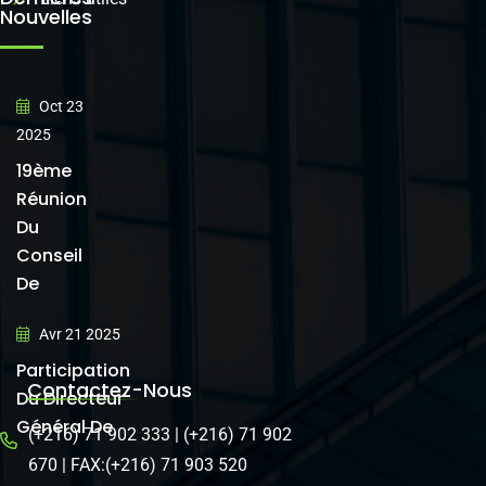
Nouvelles
Oct 23
2025
19ème
Réunion
Du
Conseil
De
Avr 21 2025
Participation
Contactez-Nous
Du Directeur
Général De
(+216) 71 902 333 | (+216) 71 902
670 | FAX:(+216) 71 903 520