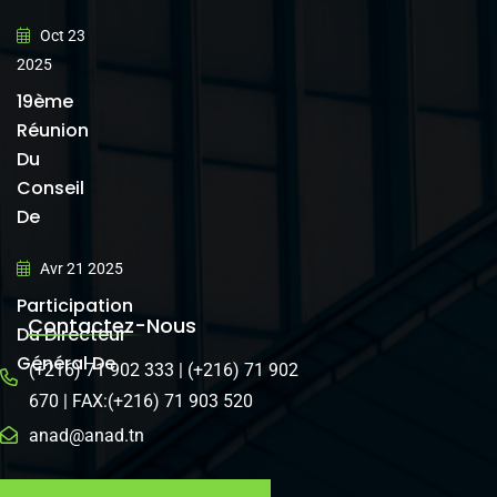
Oct 23
2025
19ème
Réunion
Du
Conseil
De
Avr 21 2025
Participation
Contactez-Nous
Du Directeur
Général De
(+216) 71 902 333 | (+216) 71 902
670 | FAX:(+216) 71 903 520
anad@anad.tn