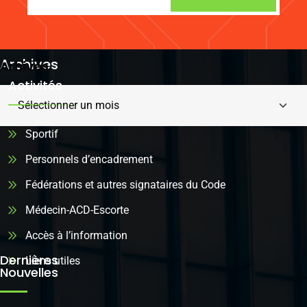
Archives
Arhives
Activités
Sportif
Personnels d’encadrement
Fédérations et autres signataires du Code
Médecin-ACD-Escorte
Accès à l’information
Dernières
Liens utiles
Nouvelles